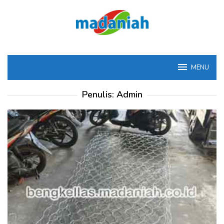
Loncat
ke
konten
MENU
Penulis:
Admin