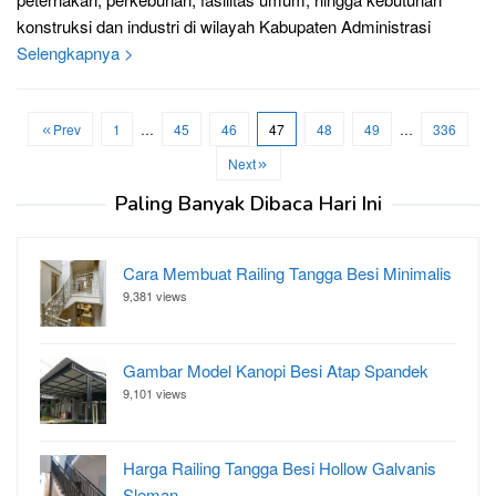
konstruksi dan industri di wilayah Kabupaten Administrasi
Selengkapnya >
Prev
1
…
45
46
47
48
49
…
336
Next
Paling Banyak Dibaca Hari Ini
Cara Membuat Railing Tangga Besi Minimalis
9,381 views
Gambar Model Kanopi Besi Atap Spandek
9,101 views
Harga Railing Tangga Besi Hollow Galvanis
Sleman