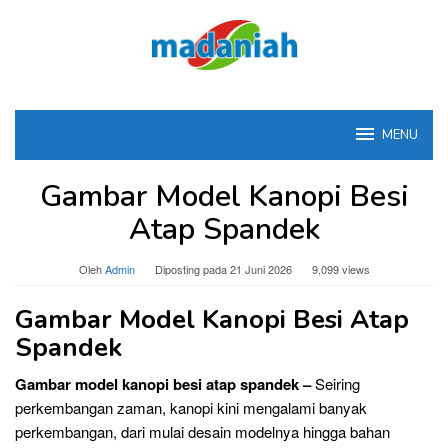
Loncat
ke
konten
MENU
Gambar Model Kanopi Besi
Atap Spandek
Oleh
Admin
Diposting pada
21 Juni 2026
9,099 views
Gambar Model Kanopi Besi Atap
Spandek
Gambar model kanopi besi atap spandek –
Seiring
perkembangan zaman, kanopi kini mengalami banyak
perkembangan, dari mulai desain modelnya hingga bahan