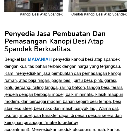
Kanopi Besi Atap Spandek
Contoh Kanopi Besi Atap Spandek
Penyedia Jasa Pembuatan Dan
Pemasangan
Kanopi Besi Atap
Spandek Berkualitas.
Bengkel las
MADANIAH
penyedia kanopi besi atap spandek
dengan kualitas bahan terbaik dengan harga yang terjangkau.
Kami menyediakan jasa pembuatan dan pemasangan kanopi
rumah, atap baja ringan, pagar besi, pintu besi, pintu garasi,
pintu gerbang, railing tangga, railing balkon, tangga besi, teralis
jendela dengan berbagai model, baik minimalis, klasik maupun
modern, dari berbagai macam bahan seperti besi tempa, besi
stainless steel, besi nako dan masih banyak lagi. Warna cat,
ukuran, model, dan karakter dapat di pesan sesuai selera dan
keinginan pelanggan (make to order by
appointment).
Menyediakan produk aksesoris rumah, kantor,