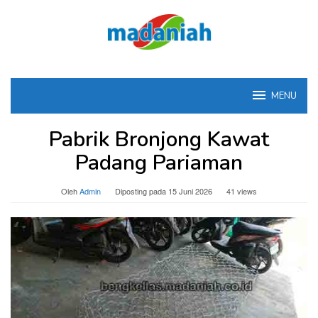
Loncat
ke
konten
MENU
Pabrik Bronjong Kawat
Padang Pariaman
Oleh
Admin
Diposting pada
15 Juni 2026
41 views