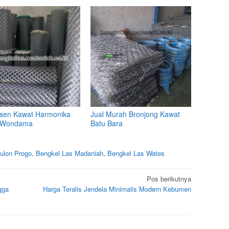
sen Kawat Harmonika
Jual Murah Bronjong Kawat
k Wondama
Batu Bara
ulon Progo
,
Bengkel Las Madaniah
,
Bengkel Las Wates
Pos berikutnya
gga
Harga Teralis Jendela Minimalis Modern Kebumen