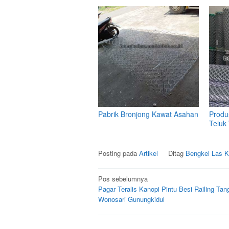
Pabrik Bronjong Kawat Asahan
Produ
Telu
Posting pada
Artikel
Ditag
Bengkel Las K
Navigasi
Pos sebelumnya
Pagar Teralis Kanopi Pintu Besi Railing Tan
pos
Wonosari Gunungkidul