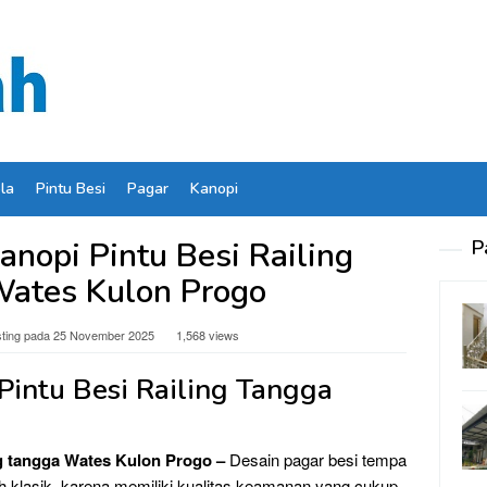
ela
Pintu Besi
Pagar
Kanopi
anopi Pintu Besi Railing
P
ates Kulon Progo
sting pada
25 November 2025
1,568 views
 Pintu Besi Railing Tangga
ing tangga Wates Kulon Progo –
Desain pagar besi tempa
ah klasik, karena memiliki kualitas keamanan yang cukup