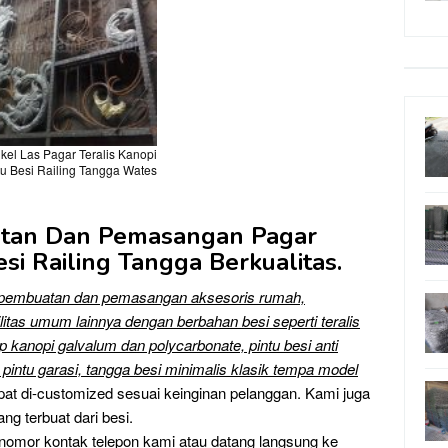
kel Las Pagar Teralis Kanopi
tu Besi Railing Tangga Wates
atan Dan Pemasangan Pagar
esi Railing Tangga Berkualitas.
 pembuatan dan pemasangan aksesoris rumah,
litas umum lainnya dengan berbahan besi seperti teralis
tap kanopi galvalum dan polycarbonate, pintu besi anti
 pintu garasi, tangga besi minimalis klasik tempa model
at di-customized sesuai keinginan pelanggan. Kami juga
g terbuat dari besi.
gi nomor kontak telepon kami atau datang langsung ke