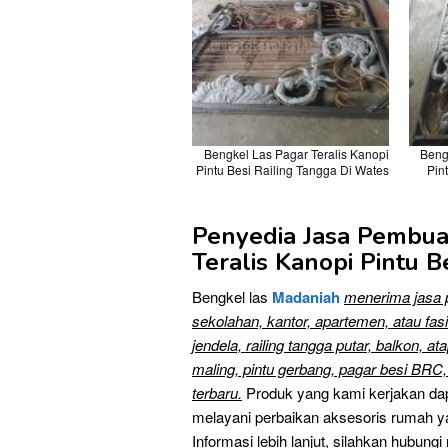
Bengkel Las Pagar Teralis Kanopi
Beng
Pintu Besi Railing Tangga Di Wates
Pin
Penyedia Jasa Pembu
Teralis Kanopi Pintu B
Bengkel las
Madaniah
menerima jasa
sekolahan, kantor, apartemen, atau fasi
jendela, railing tangga putar, balkon, a
maling, pintu gerbang, pagar besi BRC,
terbaru.
Produk yang kami kerjakan dap
melayani perbaikan aksesoris rumah yan
Informasi lebih lanjut, silahkan hubun