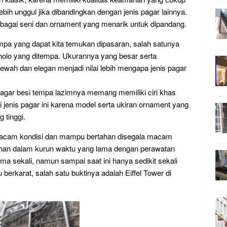
 lebih unggul jika dibandingkan dengan jenis pagar lainnya.
rbagai seni dan ornament yang menarik untuk dipandang.
empa yang dapat kita temukan dipasaran, salah satunya
i holo yang ditempa. Ukurannya yang besar serta
ah dan elegan menjadi nilai lebih mengapa jenis pagar
ain pagar besi tempa lazimnya memang memiliki ciri khas
 jenis pagar ini karena model serta ukiran ornament yang
 tinggi.
a macam kondisi dan mampu bertahan disegala macam
tahan dalam kurun waktu yang lama dengan perawatan
a sekali, namun sampai saat ini hanya sedikit sekali
berkarat, salah satu buktinya adalah Eiffel Tower di