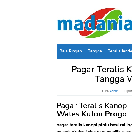
Loncat
ke
konten
Baja Ringan
Tangga
Teralis Jend
Pagar Teralis K
Tangga W
Oleh
Admin
Dipo
Pagar Teralis Kanopi
Wates Kulon Progo
pagar teralis kanopi pintu besi rail
banyak diminati oleh para pemilik rum