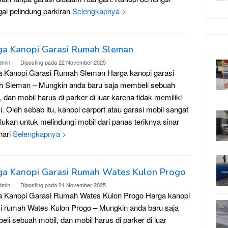
ai pelindung parkiran
Selengkapnya >
ga Kanopi Garasi Rumah Sleman
dmin
Diposting pada
22 November 2025
a Kanopi Garasi Rumah Sleman Harga kanopi garasi
h Sleman – Mungkin anda baru saja membeli sebuah
, dan mobil harus di parker di luar karena tidak memiliki
i. Oleh sebab itu, kanopi carport atau garasi mobil sangat
rlukan untuk melindungi mobil dari panas teriknya sinar
hari
Selengkapnya >
ga Kanopi Garasi Rumah Wates Kulon Progo
dmin
Diposting pada
21 November 2025
a Kanopi Garasi Rumah Wates Kulon Progo Harga kanopi
i rumah Wates Kulon Progo – Mungkin anda baru saja
li sebuah mobil, dan mobil harus di parker di luar