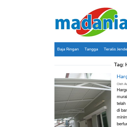
Loncat
ke
konten
Baja Ringan
Tangga
Teralis Jend
Tag:
Har
Oleh
A
Harga
murah
telah
di ba
minim
berfu