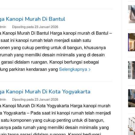
ga Kanopi Murah Di Bantul
dmin
Diposting pada
23 Januari 2026
 Kanopi Murah Di Bantul Harga kanopi murah di Bantul –
saat ini kanopi rumah telah menjadi salah satu
nen yang cukup penting untuk di bangun, khususnya
rumah yang memiliki desain minimalis yang di desain
 garasi didalam ruangan. Kanopi berfungsi sebagai
dung parkiran kendaraan yang
Selengkapnya >
ga Kanopi Murah Di Kota Yogyakarta
dmin
Diposting pada
23 Januari 2026
 Kanopi Murah Di Kota Yogyakarta Harga kanopi murah
ta Yogyakarta – Pada saat ini kanopi rumah telah menjadi
 satu komponen yang cukup penting untuk di bangun,
snya pada rumah yang memiliki desain minimalis yang
sain tanpa garasi didalam ruangan. Kanopi berfungsi