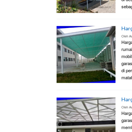
sebag
Har
Oleh
A
Harg
ruma
mobil
garas
di pe
mata
Har
Oleh
A
Harg
garas
membe