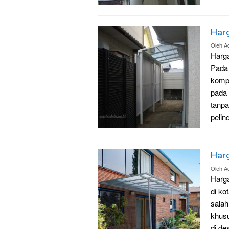
Har
Oleh
A
Harga
Pada 
kompo
pada 
tanpa
pelin
Har
Oleh
A
Harga
di ko
salah
khusu
di de