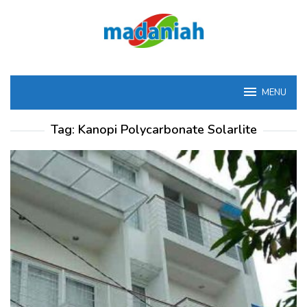
Loncat
ke
konten
MENU
Tag:
Kanopi Polycarbonate Solarlite